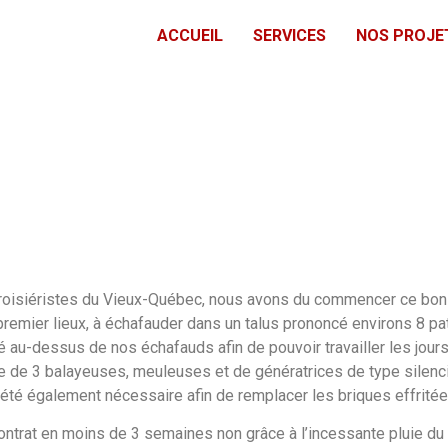
ACCUEIL
SERVICES
NOS PROJE
roisiéristes du Vieux-Québec, nous avons du commencer ce bon m
premier lieux, à échafauder dans un talus prononcé environs 8 pat
ilé au-dessus de nos échafauds afin de pouvoir travailler les jours
ide de 3 balayeuses, meuleuses et de génératrices de type silenci
té également nécessaire afin de remplacer les briques effritée
rat en moins de 3 semaines non grâce à l’incessante pluie du qu